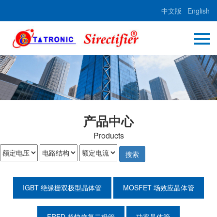
中文版
English
产品中心
Products
搜索
IGBT 绝缘栅双极型晶体管
MOSFET 场效应晶体管
FRED 超快恢复二极管
功率晶体管