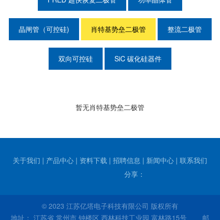
晶闸管（可控硅)
肖特基势垒二极管
整流二极管
双向可控硅
SiC 碳化硅器件
暂无肖特基势垒二极管
关于我们
|
产品中心
|
资料下载
|
招聘信息
|
新闻中心
|
联系我们
分享：
© 2023 江苏亿塔电子科技有限公司 版权所有
地址： 江苏省 常州市 钟楼区 西林科技工业园 富林路15号 邮